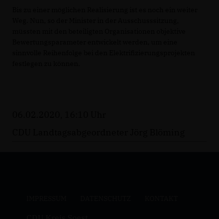
Bis zu einer möglichen Realisierung ist es noch ein weiter
Weg. Nun, so der Minister in der Ausschusssitzung,
müssten mit den beteiligten Organisationen objektive
Bewertungsparameter entwickelt werden, um eine
sinnvolle Reihenfolge bei den Elektrifizierungsprojekten
festlegen zu können.
06.02.2020, 16:10 Uhr
CDU Landtagsabgeordneter Jörg Blöming
IMPRESSUM
DATENSCHUTZ
KONTAKT
CDU Kreis Soest