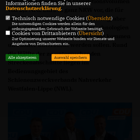
und einem geschätzten Investitionsvolumen
Informationen finden Sie in unserer
Datenschutzerklärung
.
von 2,6 Mrd. Euro in ganz NRW vor, die für
eine Elektrifizierung mit Oberleitung, aber
Technisch notwendige Cookies (
Übersicht
)
Die notwendigen Cookies werden allein für den
auch mit alternativen Antriebstechnologien
ordnungsgemäßen Gebrauch der Webseite benötigt.
Cookies von Drittanbietern (
Übersicht
)
wie Wasserstoff oder Akku in Frage kommen
Zur Optimierung unserer Webseite binden wir Dienste und
und näher untersucht werden sollen. Rund
Angebote von Drittanbietern ein.
die Hälfte der zu untersuchenden
Alle akzeptieren
Auswahl speichern
Streckenabschnitte liegen im
Bedienungsgebiet des
Schienenzweckverbands Nahverkehr
Westfalen-Lippe (NWL).