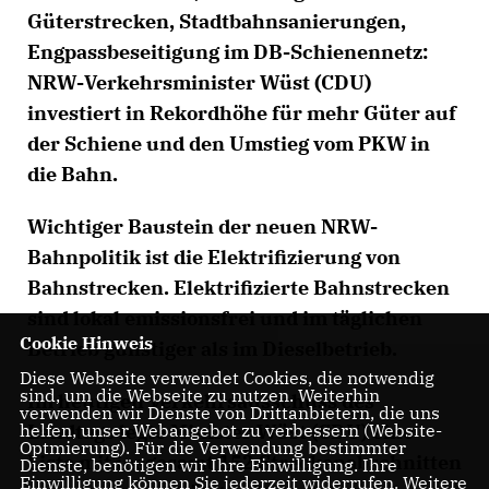
Güterstrecken, Stadtbahnsanierungen,
Engpassbeseitigung im DB-Schienennetz:
NRW-Verkehrsminister Wüst (CDU)
investiert in Rekordhöhe für mehr Güter auf
der Schiene und den Umstieg vom PKW in
die Bahn.
Wichtiger Baustein der neuen NRW-
Bahnpolitik ist die Elektrifizierung von
Bahnstrecken. Elektrifizierte Bahnstrecken
sind lokal emissionsfrei und im täglichen
Cookie Hinweis
Betrieb günstiger als im Dieselbetrieb.
Diese Webseite verwendet Cookies, die notwendig
sind, um die Webseite zu nutzen. Weiterhin
Im heutigen Verkehrsausschuss des
verwenden wir Dienste von Drittanbietern, die uns
Landtags legte Minister Wüst (CDU) eine
helfen, unser Webangebot zu verbessern (Website-
Optmierung). Für die Verwendung bestimmter
Liste mit insgesamt 152 Streckenabschnitten
Dienste, benötigen wir Ihre Einwilligung. Ihre
Einwilligung können Sie jederzeit widerrufen. Weitere