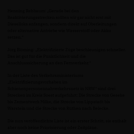
Henning Rehbaum: „Gerade bei den
Reaktivierungsstrecken sollten wir gar nicht erst mit
Dieselloks anfangen, sondern direkt auf Oberleitungen
oder alternative Antriebe wie Wasserstoff oder Akku
setzen.“
Jörg Blöming: „Elektrifizierte Züge beschleunigen schneller.
Das ist gut für die Pünktlichkeit und die
Anschlusssicherung an den Fernverkehr.“
In der Liste des Verkehrsministeriums
Elektrifizierungsvorhaben im
Schienenpersonennahverkehrsnetz in NRW“ sind drei
Strecken im Kreis Soest aufgeführt: Die Strecke von Geseke
bis Zementwerk Milke, die Strecke von Lippstadt bis
Warstein und die Strecke von Rüthen nach Belecke.
Die nun veröffentlichte Liste ist ein erster Schritt, sie enthält
aber noch keine Priorisierung oder Zeitpläne.