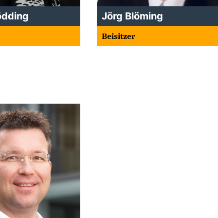
ödding
Jörg Blöming
n
Beisitzer