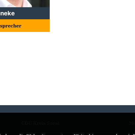
eneke
esprecher
CDU Kreis Soest
Mi